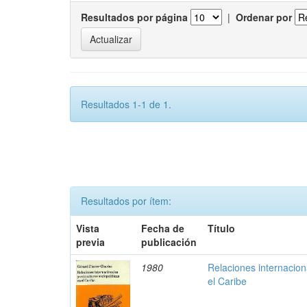
Resultados por página
|
Ordenar por
Resultados 1-1 de 1.
Resultados por ítem:
Vista
Fecha de
Título
previa
publicación
1980
Relaciones internaciona
el Caribe