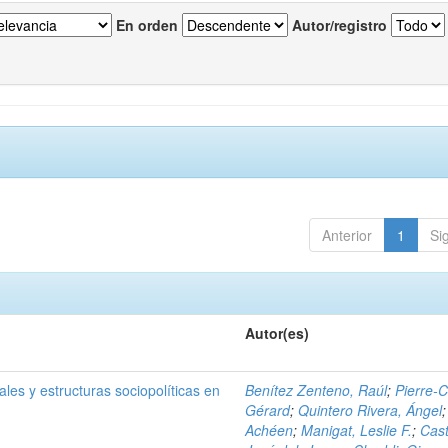
En orden
Autor/registro
Anterior
1
Si
Autor(es)
les y estructuras sociopolíticas en
Benítez Zenteno, Raúl
;
Pierre-C
Gérard
;
Quintero Rivera, Ángel
Achéen
;
Manigat, Leslie F.
;
Cast