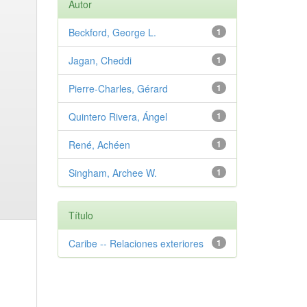
Autor
Beckford, George L.
1
Jagan, Cheddi
1
Pierre-Charles, Gérard
1
Quintero Rivera, Ángel
1
René, Achéen
1
Singham, Archee W.
1
Título
Caribe -- Relaciones exteriores
1