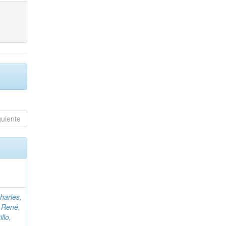
guiente
harles,
;
René,
illo,