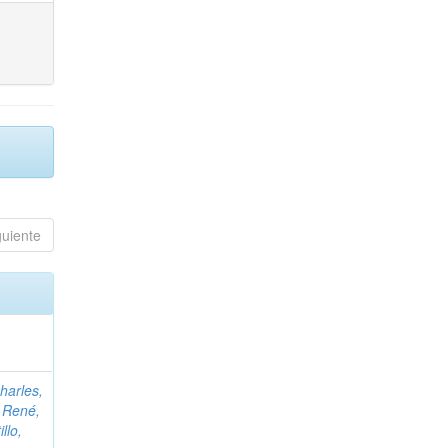
guiente
harles,
;
René,
illo,