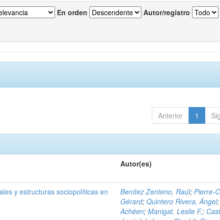
En orden
Autor/registro
Anterior
1
Si
Autor(es)
les y estructuras sociopolíticas en
Benítez Zenteno, Raúl
;
Pierre-C
Gérard
;
Quintero Rivera, Ángel
Achéen
;
Manigat, Leslie F.
;
Cast