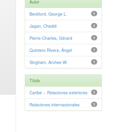
Autor
Beckford, George L.
1
Jagan, Cheddi
1
Pierre-Charles, Gérard
1
Quintero Rivera, Ángel
1
Singham, Archee W.
1
Título
Caribe -- Relaciones exteriores
1
Relaciones internacionales
1