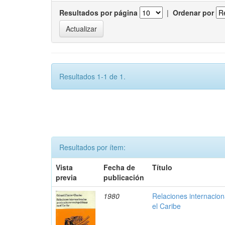
Resultados por página
|
Ordenar por
Resultados 1-1 de 1.
Resultados por ítem:
Vista
Fecha de
Título
previa
publicación
1980
Relaciones internaciona
el Caribe