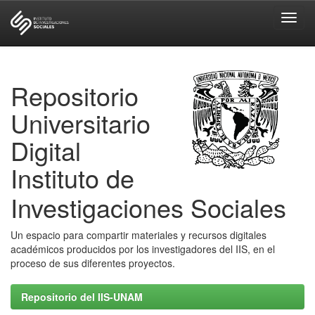
Skip
navigation
Repositorio
Universitario
Digital
Instituto de
Investigaciones Sociales
Un espacio para compartir materiales y recursos digitales
académicos producidos por los investigadores del IIS, en el
proceso de sus diferentes proyectos.
Repositorio del IIS-UNAM