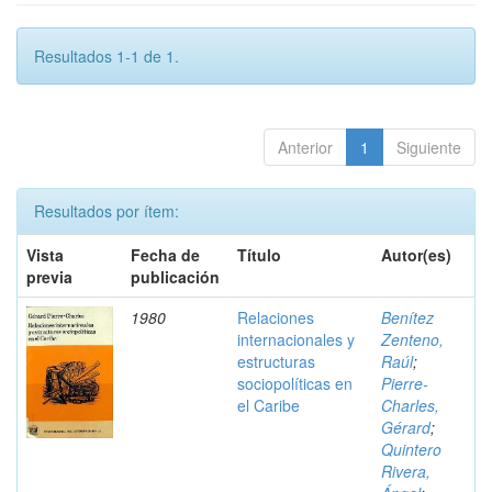
Resultados 1-1 de 1.
Anterior
1
Siguiente
Resultados por ítem:
Vista
Fecha de
Título
Autor(es)
previa
publicación
1980
Relaciones
Benítez
internacionales y
Zenteno,
estructuras
Raúl
;
sociopolíticas en
Pierre-
el Caribe
Charles,
Gérard
;
Quintero
Rivera,