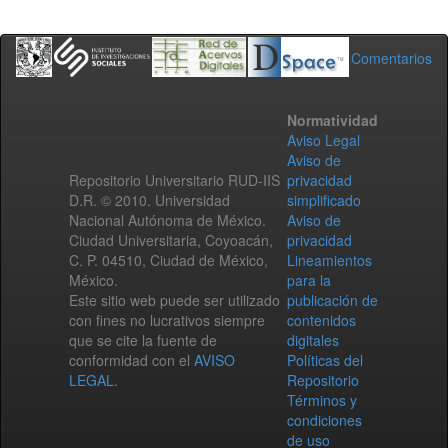
Comentarios
Normatividad
Aviso Legal
Aviso de
Repositorio Universitario RUD-IIS
privacidad
D.R. © 2010. Universidad
simplificado
Nacional Autónoma de México.
Aviso de
Ciudad Universitaria, Coyoacán,
privacidad
C. P. 04510, Ciudad de México,
Lineamientos
México.
para la
Este sitio web puede ser utilizado
publicación de
con fines no lucrativos siempre
contenidos
que se cite la fuente de
digitales
conformidad con el
AVISO
Políticas del
LEGAL
.
Repositorio
Términos y
condiciones
de uso