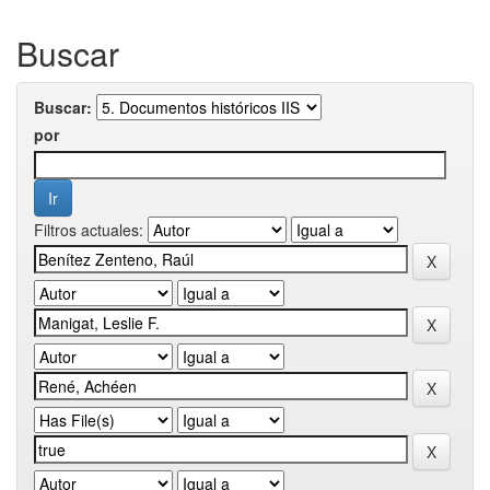
Buscar
Buscar:
por
Filtros actuales: