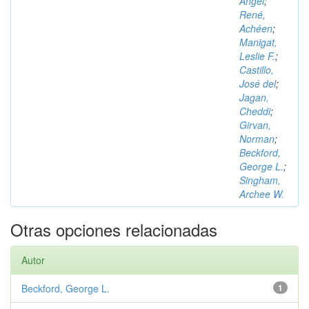
Ángel
;
René,
Achéen
;
Manigat,
Leslie F.
;
Castillo,
José del
;
Jagan,
Cheddi
;
Girvan,
Norman
;
Beckford,
George L.
;
Singham,
Archee W.
Otras opciones relacionadas
Autor
Beckford, George L.
1