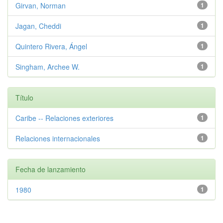
Girvan, Norman
1
Jagan, Cheddi
1
Quintero Rivera, Ángel
1
Singham, Archee W.
1
Título
Caribe -- Relaciones exteriores
1
Relaciones internacionales
1
Fecha de lanzamiento
1980
1