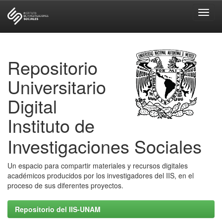
Skip
navigation
Repositorio
Universitario
Digital
Instituto de
Investigaciones Sociales
Un espacio para compartir materiales y recursos digitales
académicos producidos por los investigadores del IIS, en el
proceso de sus diferentes proyectos.
Repositorio del IIS-UNAM