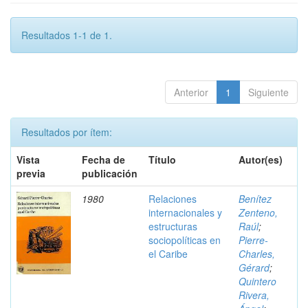
Resultados 1-1 de 1.
Anterior
1
Siguiente
Resultados por ítem:
Vista
Fecha de
Título
Autor(es)
previa
publicación
1980
Relaciones
Benítez
internacionales y
Zenteno,
estructuras
Raúl
;
sociopolíticas en
Pierre-
el Caribe
Charles,
Gérard
;
Quintero
Rivera,