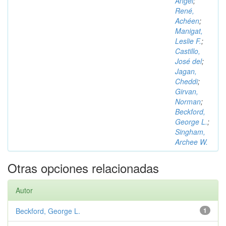
Ángel
;
René,
Achéen
;
Manigat,
Leslie F.
;
Castillo,
José del
;
Jagan,
Cheddi
;
Girvan,
Norman
;
Beckford,
George L.
;
Singham,
Archee W.
Otras opciones relacionadas
Autor
Beckford, George L.
1