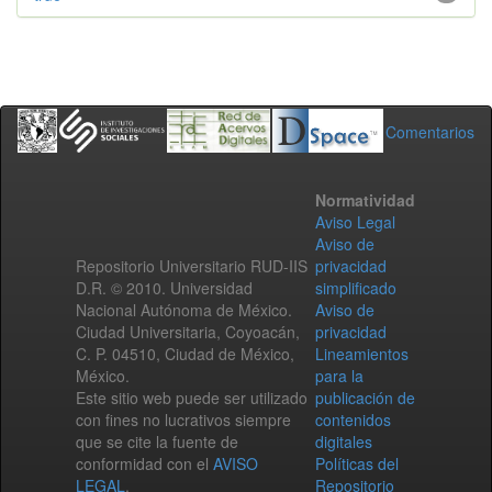
Comentarios
Normatividad
Aviso Legal
Aviso de
Repositorio Universitario RUD-IIS
privacidad
D.R. © 2010. Universidad
simplificado
Nacional Autónoma de México.
Aviso de
Ciudad Universitaria, Coyoacán,
privacidad
C. P. 04510, Ciudad de México,
Lineamientos
México.
para la
Este sitio web puede ser utilizado
publicación de
con fines no lucrativos siempre
contenidos
que se cite la fuente de
digitales
conformidad con el
AVISO
Políticas del
LEGAL
.
Repositorio