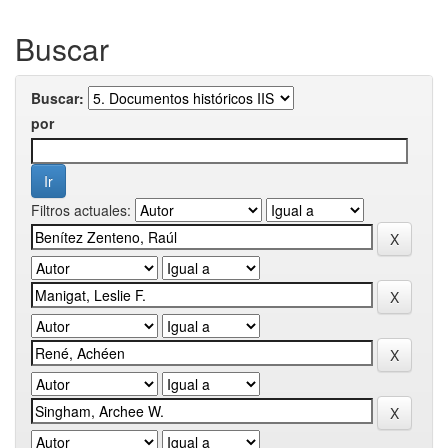
Buscar
Buscar:
por
Filtros actuales: