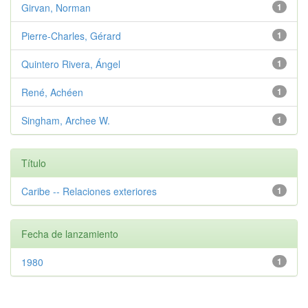
Girvan, Norman
1
Pierre-Charles, Gérard
1
Quintero Rivera, Ángel
1
René, Achéen
1
Singham, Archee W.
1
Título
Caribe -- Relaciones exteriores
1
Fecha de lanzamiento
1980
1