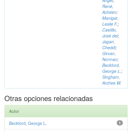
Ángel
;
René,
Achéen
;
Manigat,
Leslie F.
;
Castillo,
José del
;
Jagan,
Cheddi
;
Girvan,
Norman
;
Beckford,
George L.
;
Singham,
Archee W.
Otras opciones relacionadas
Autor
Beckford, George L.
1