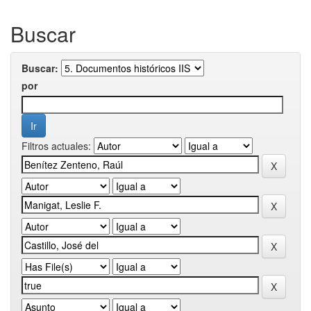
Buscar
Buscar:
por
Filtros actuales: