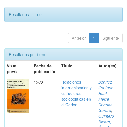
Resultados 1-1 de 1.
Anterior
1
Siguiente
Resultados por ítem:
Vista
Fecha de
Título
Autor(es)
previa
publicación
1980
Relaciones
Benítez
internacionales y
Zenteno,
estructuras
Raúl
;
sociopolíticas en
Pierre-
el Caribe
Charles,
Gérard
;
Quintero
Rivera,