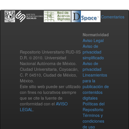
Comentarios
Normatividad
Aviso Legal
Aviso de
Repositorio Universitario RUD-IIS
privacidad
D.R. © 2010. Universidad
simplificado
Nacional Autónoma de México.
Aviso de
Ciudad Universitaria, Coyoacán,
privacidad
C. P. 04510, Ciudad de México,
Lineamientos
México.
para la
Este sitio web puede ser utilizado
publicación de
con fines no lucrativos siempre
contenidos
que se cite la fuente de
digitales
conformidad con el
AVISO
Políticas del
LEGAL
.
Repositorio
Términos y
condiciones
de uso