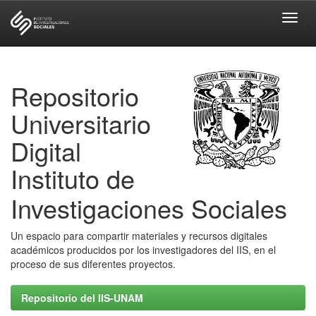
Skip
navigation
Repositorio
Universitario
Digital
Instituto de
Investigaciones Sociales
Un espacio para compartir materiales y recursos digitales
académicos producidos por los investigadores del IIS, en el
proceso de sus diferentes proyectos.
Repositorio del IIS-UNAM