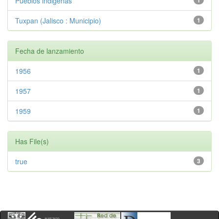
Pueblos indigenas
1
Tuxpan (Jalisco : Municipio)
1
Fecha de lanzamiento
1956
1
1957
1
1959
1
Has File(s)
true
3