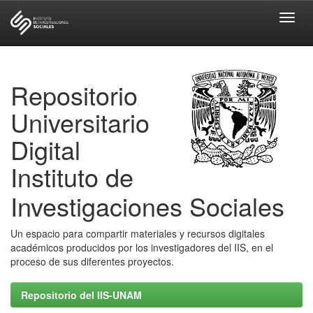
Skip
navigation
Repositorio
Universitario
Digital
Instituto de
Investigaciones Sociales
Un espacio para compartir materiales y recursos digitales
académicos producidos por los investigadores del IIS, en el
proceso de sus diferentes proyectos.
Repositorio del IIS-UNAM