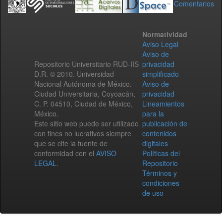
Comentarios
Normatividad
Aviso Legal
Aviso de
Repositorio Universitario RUD-IIS
privacidad
D.R. © 2010. Universidad
simplificado
Nacional Autónoma de México.
Aviso de
Ciudad Universitaria, Coyoacán,
privacidad
C. P. 04510, Ciudad de México,
Lineamientos
México.
para la
Este sitio web puede ser utilizado
publicación de
con fines no lucrativos siempre
contenidos
que se cite la fuente de
digitales
conformidad con el
AVISO
Políticas del
LEGAL
.
Repositorio
Términos y
condiciones
de uso