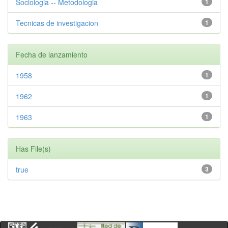
Sociologia -- Metodologia
1
Tecnicas de investigacion
1
Fecha de lanzamiento
1958
1
1962
1
1963
1
Has File(s)
true
3