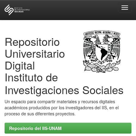
Skip
navigation
Repositorio
Universitario
Digital
Instituto de
Investigaciones Sociales
Un espacio para compartir materiales y recursos digitales
académicos producidos por los investigadores del IIS, en el
proceso de sus diferentes proyectos.
Repositorio del IIS-UNAM