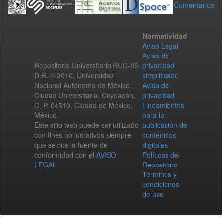
Comentarios
Normatividad
Aviso Legal
Aviso de
Repositorio Universitario RUD-IIS
privacidad
D.R. © 2010. Universidad
simplificado
Nacional Autónoma de México.
Aviso de
Ciudad Universitaria, Coyoacán,
privacidad
C. P. 04510, Ciudad de México,
Lineamientos
México.
para la
Este sitio web puede ser utilizado
publicación de
con fines no lucrativos siempre
contenidos
que se cite la fuente de
digitales
conformidad con el
AVISO
Políticas del
LEGAL
.
Repositorio
Términos y
condiciones
de uso