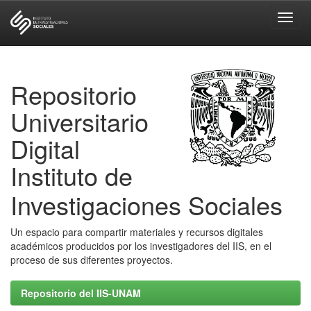
Skip
navigation
Repositorio
Universitario
Digital
Instituto de
Investigaciones Sociales
Un espacio para compartir materiales y recursos digitales
académicos producidos por los investigadores del IIS, en el
proceso de sus diferentes proyectos.
Repositorio del IIS-UNAM