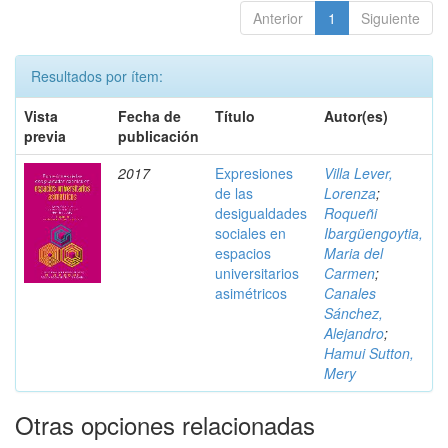
Anterior
1
Siguiente
Resultados por ítem:
Vista
Fecha de
Título
Autor(es)
previa
publicación
2017
Expresiones
Villa Lever,
de las
Lorenza
;
desigualdades
Roqueñi
sociales en
Ibargüengoytia,
espacios
Maria del
universitarios
Carmen
;
asimétricos
Canales
Sánchez,
Alejandro
;
Hamui Sutton,
Mery
Otras opciones relacionadas