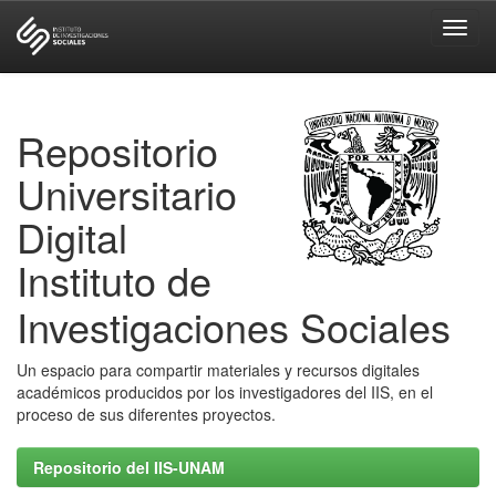
Skip
navigation
Repositorio
Universitario
Digital
Instituto de
Investigaciones Sociales
Un espacio para compartir materiales y recursos digitales
académicos producidos por los investigadores del IIS, en el
proceso de sus diferentes proyectos.
Repositorio del IIS-UNAM