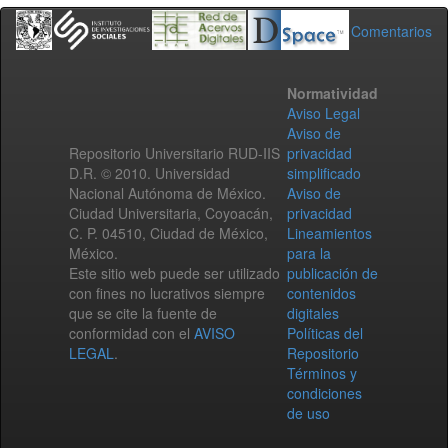
Comentarios
Normatividad
Aviso Legal
Aviso de
Repositorio Universitario RUD-IIS
privacidad
D.R. © 2010. Universidad
simplificado
Nacional Autónoma de México.
Aviso de
Ciudad Universitaria, Coyoacán,
privacidad
C. P. 04510, Ciudad de México,
Lineamientos
México.
para la
Este sitio web puede ser utilizado
publicación de
con fines no lucrativos siempre
contenidos
que se cite la fuente de
digitales
conformidad con el
AVISO
Políticas del
LEGAL
.
Repositorio
Términos y
condiciones
de uso