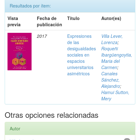
Resultados por ítem:
Vista
Fecha de
Título
Autor(es)
previa
publicación
2017
Expresiones
Villa Lever,
de las
Lorenza
;
desigualdades
Roqueñi
sociales en
Ibargüengoytia,
espacios
Maria del
universitarios
Carmen
;
asimétricos
Canales
Sánchez,
Alejandro
;
Hamui Sutton,
Mery
Otras opciones relacionadas
Autor