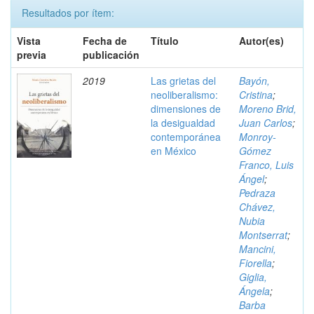
Resultados por ítem:
Vista
Fecha de
Título
Autor(es)
previa
publicación
2019
Las grietas del
Bayón,
neoliberalismo:
Cristina
;
dimensiones de
Moreno Brid,
la desigualdad
Juan Carlos
;
contemporánea
Monroy-
en México
Gómez
Franco, Luis
Ángel
;
Pedraza
Chávez,
Nubia
Montserrat
;
Mancini,
Fiorella
;
Giglia,
Ángela
;
Barba