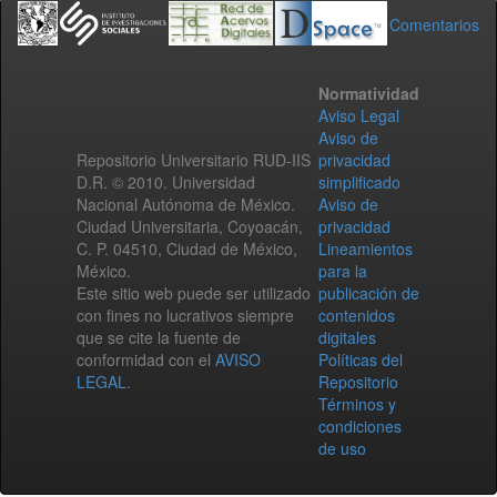
Comentarios
Normatividad
Aviso Legal
Aviso de
Repositorio Universitario RUD-IIS
privacidad
D.R. © 2010. Universidad
simplificado
Nacional Autónoma de México.
Aviso de
Ciudad Universitaria, Coyoacán,
privacidad
C. P. 04510, Ciudad de México,
Lineamientos
México.
para la
Este sitio web puede ser utilizado
publicación de
con fines no lucrativos siempre
contenidos
que se cite la fuente de
digitales
conformidad con el
AVISO
Políticas del
LEGAL
.
Repositorio
Términos y
condiciones
de uso