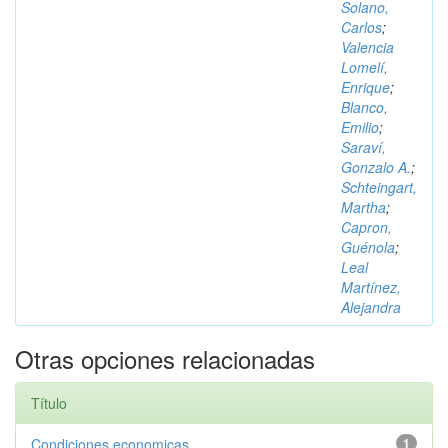
Solano,
Carlos
;
Valencia
Lomelí,
Enrique
;
Blanco,
Emilio
;
Saraví,
Gonzalo A.
;
Schteingart,
Martha
;
Capron,
Guénola
;
Leal
Martínez,
Alejandra
Otras opciones relacionadas
Título
Condiciones economicas
1