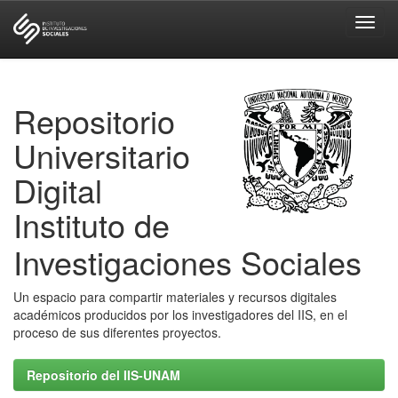
Skip
navigation
Repositorio
Universitario
Digital
Instituto de
Investigaciones Sociales
Un espacio para compartir materiales y recursos digitales
académicos producidos por los investigadores del IIS, en el
proceso de sus diferentes proyectos.
Repositorio del IIS-UNAM