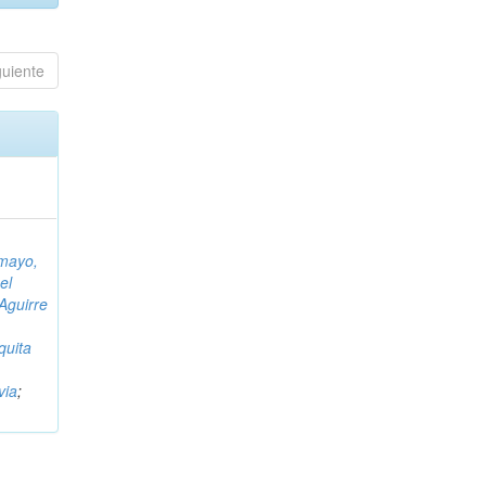
guiente
mayo,
el
Aguirre
uita
via
;