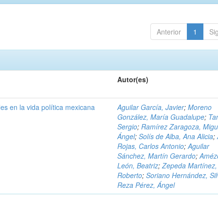
Anterior
1
Si
Autor(es)
es en la vida política mexicana
Aguilar García, Javier
;
Moreno
González, María Guadalupe
;
Ta
Sergio
;
Ramírez Zaragoza, Migu
Ángel
;
Solís de Alba, Ana Alicia
;
Rojas, Carlos Antonio
;
Aguilar
Sánchez, Martín Gerardo
;
Amézq
León, Beatriz
;
Zepeda Martínez,
Roberto
;
Soriano Hernández, Sil
Reza Pérez, Ángel