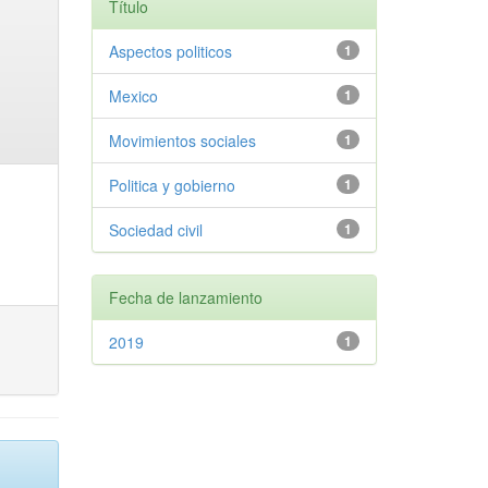
Título
Aspectos politicos
1
Mexico
1
Movimientos sociales
1
Politica y gobierno
1
Sociedad civil
1
Fecha de lanzamiento
2019
1