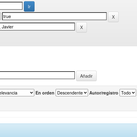
En orden
Autor/registro