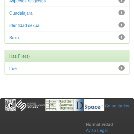
Aspectos religiosos
1
Guadalajara
1
Identidad sexual
1
Sexo
1
Has File(s)
true
1
Comentarios
Normatividad
Aviso Legal