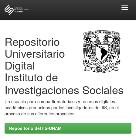
Skip
navigation
Repositorio
Universitario
Digital
Instituto de
Investigaciones Sociales
Un espacio para compartir materiales y recursos digitales
académicos producidos por los investigadores del IIS, en el
proceso de sus diferentes proyectos.
Repositorio del IIS-UNAM