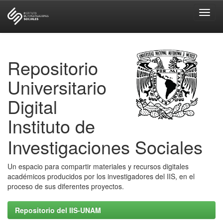
Skip
navigation
Repositorio
Universitario
Digital
Instituto de
Investigaciones Sociales
Un espacio para compartir materiales y recursos digitales
académicos producidos por los investigadores del IIS, en el
proceso de sus diferentes proyectos.
Repositorio del IIS-UNAM