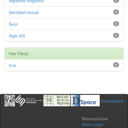
Aspectos religiosos
1
Identidad sexual
1
Sexo
1
Siglo XXI
1
Has File(s)
true
1
Comentarios
Normatividad
Aviso Legal