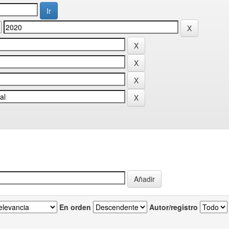
En orden
Autor/registro