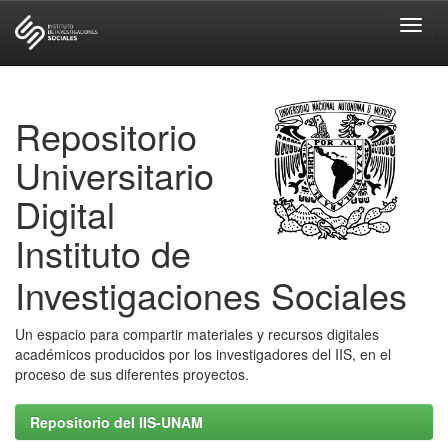
Skip
navigation
Repositorio
Universitario
Digital
Instituto de
Investigaciones Sociales
Un espacio para compartir materiales y recursos digitales
académicos producidos por los investigadores del IIS, en el
proceso de sus diferentes proyectos.
Repositorio del IIS-UNAM