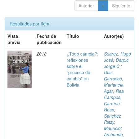
Anterior
1
Siguiente
Resultados por ítem:
Vista
Fecha de
Título
Autor(es)
previa
publicación
2018
¿Todo cambia?:
Suárez, Hugo
reflexiones
José
;
Derpic,
sobre el
Jorge C.
;
"proceso de
Diaz
cambio" en
Carrasco,
Bolivia
Marianela
Agar
;
Rea
Campos,
Carmen
Rosa
;
Sanchez
Patzy,
Mauricio
;
Archondo,