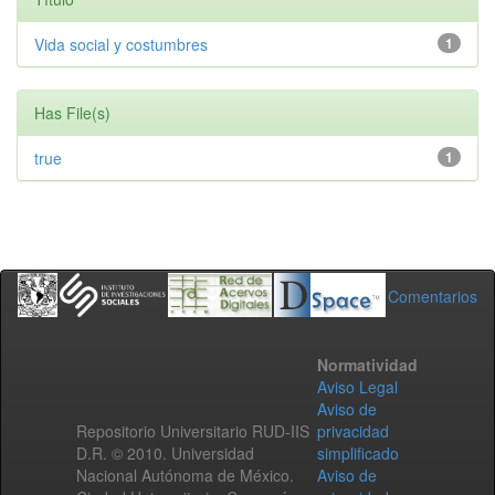
Vida social y costumbres
1
Has File(s)
true
1
Comentarios
Normatividad
Aviso Legal
Aviso de
Repositorio Universitario RUD-IIS
privacidad
D.R. © 2010. Universidad
simplificado
Nacional Autónoma de México.
Aviso de