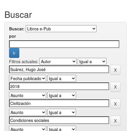
Buscar
Buscar:
por
Filtros actuales: