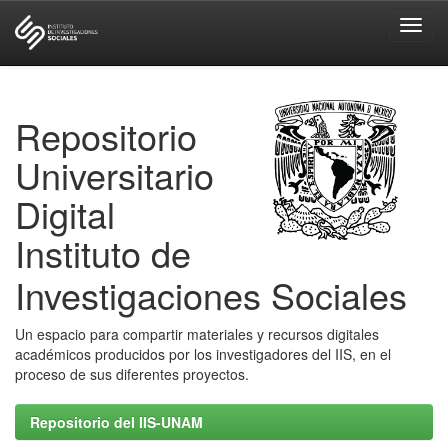
Skip
navigation
Repositorio
Universitario
Digital
Instituto de
Investigaciones Sociales
Un espacio para compartir materiales y recursos digitales
académicos producidos por los investigadores del IIS, en el
proceso de sus diferentes proyectos.
Repositorio del IIS-UNAM