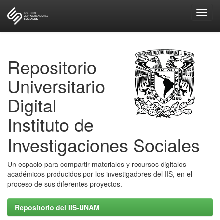
Skip
navigation
Repositorio
Universitario
Digital
Instituto de
Investigaciones Sociales
Un espacio para compartir materiales y recursos digitales
académicos producidos por los investigadores del IIS, en el
proceso de sus diferentes proyectos.
Repositorio del IIS-UNAM