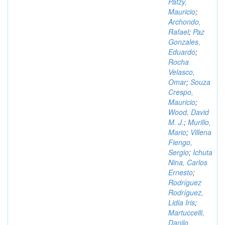
Patzy,
Mauricio
;
Archondo,
Rafael
;
Paz
Gonzales,
Eduardo
;
Rocha
Velasco,
Omar
;
Souza
Crespo,
Mauricio
;
Wood, David
M. J.
;
Murillo,
Mario
;
Villena
Fiengo,
Sergio
;
Ichuta
Nina, Carlos
Ernesto
;
Rodríguez
Rodríguez,
Lidia Iris
;
Martuccelli,
Danilo