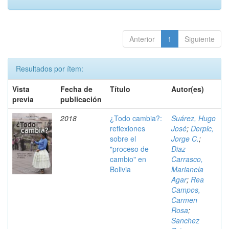
Anterior
1
Siguiente
Resultados por ítem:
Vista
Fecha de
Título
Autor(es)
previa
publicación
2018
¿Todo cambia?:
Suárez, Hugo
reflexiones
José
;
Derpic,
sobre el
Jorge C.
;
"proceso de
Diaz
cambio" en
Carrasco,
Bolivia
Marianela
Agar
;
Rea
Campos,
Carmen
Rosa
;
Sanchez