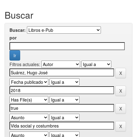
Buscar
Buscar:
por
Filtros actuales: