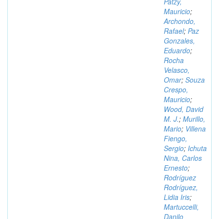
Patzy,
Mauricio
;
Archondo,
Rafael
;
Paz
Gonzales,
Eduardo
;
Rocha
Velasco,
Omar
;
Souza
Crespo,
Mauricio
;
Wood, David
M. J.
;
Murillo,
Mario
;
Villena
Fiengo,
Sergio
;
Ichuta
Nina, Carlos
Ernesto
;
Rodríguez
Rodríguez,
Lidia Iris
;
Martuccelli,
Danilo