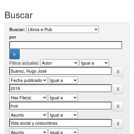
Buscar
Buscar:
por
Filtros actuales: