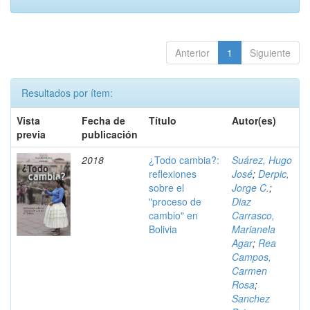
Anterior
1
Siguiente
Resultados por ítem:
Vista
Fecha de
Título
Autor(es)
previa
publicación
2018
¿Todo cambia?:
Suárez, Hugo
reflexiones
José
;
Derpic,
sobre el
Jorge C.
;
"proceso de
Diaz
cambio" en
Carrasco,
Bolivia
Marianela
Agar
;
Rea
Campos,
Carmen
Rosa
;
Sanchez