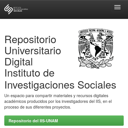
Skip
navigation
Repositorio
Universitario
Digital
Instituto de
Investigaciones Sociales
Un espacio para compartir materiales y recursos digitales
académicos producidos por los investigadores del IIS, en el
proceso de sus diferentes proyectos.
Repositorio del IIS-UNAM