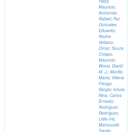
Patzy,
Mauricio
;
Archondo,
Rafael
;
Paz
Gonzales,
Eduardo
;
Rocha
Velasco,
Omar
;
Souza
Crespo,
Mauricio
;
Wood, David
M. J.
;
Murillo,
Mario
;
Villena
Fiengo,
Sergio
;
Ichuta
Nina, Carlos
Ernesto
;
Rodríguez
Rodríguez,
Lidia Iris
;
Martuccelli,
Danilo