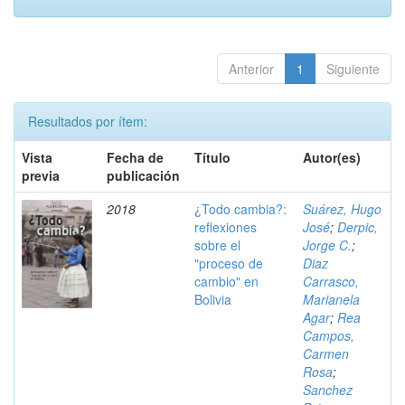
Anterior
1
Siguiente
Resultados por ítem:
Vista
Fecha de
Título
Autor(es)
previa
publicación
2018
¿Todo cambia?:
Suárez, Hugo
reflexiones
José
;
Derpic,
sobre el
Jorge C.
;
"proceso de
Diaz
cambio" en
Carrasco,
Bolivia
Marianela
Agar
;
Rea
Campos,
Carmen
Rosa
;
Sanchez