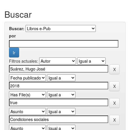
Buscar
Buscar:
por
Filtros actuales: