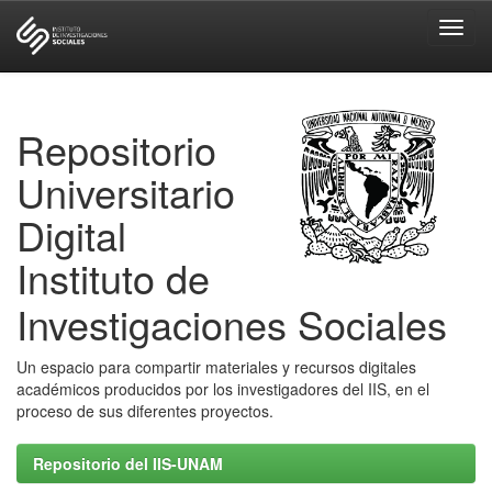
Skip
navigation
Repositorio
Universitario
Digital
Instituto de
Investigaciones Sociales
Un espacio para compartir materiales y recursos digitales
académicos producidos por los investigadores del IIS, en el
proceso de sus diferentes proyectos.
Repositorio del IIS-UNAM