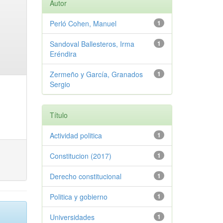
Autor
Perló Cohen, Manuel
1
Sandoval Ballesteros, Irma
1
Eréndira
Zermeño y García, Granados
1
Sergio
Título
Actividad politica
1
Constitucion (2017)
1
Derecho constitucional
1
Politica y gobierno
1
Universidades
1