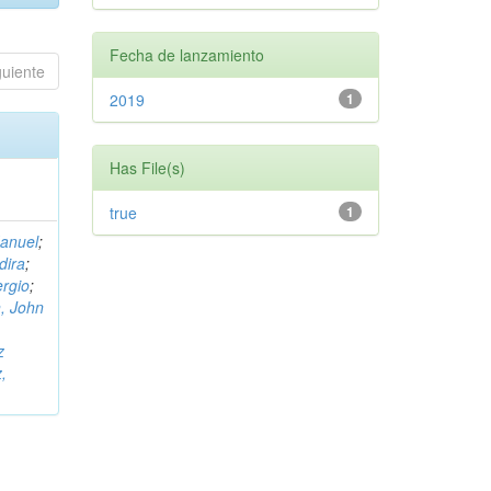
Fecha de lanzamiento
guiente
2019
1
Has File(s)
true
1
Manuel
;
dira
;
rgio
;
, John
,
z
,