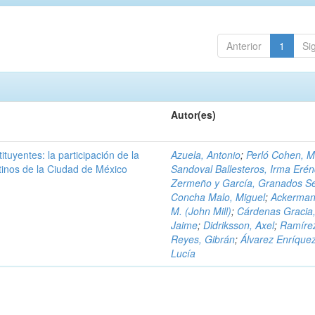
Anterior
1
Si
Autor(es)
ituyentes: la participación de la
Azuela, Antonio
;
Perló Cohen, 
tinos de la Ciudad de México
Sandoval Ballesteros, Irma Erén
Zermeño y García, Granados Se
Concha Malo, Miguel
;
Ackerman
M. (John Mill)
;
Cárdenas Gracia
Jaime
;
Didriksson, Axel
;
Ramíre
Reyes, Gibrán
;
Álvarez Enríquez
Lucía