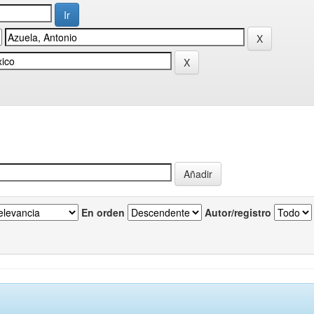
En orden
Autor/registro