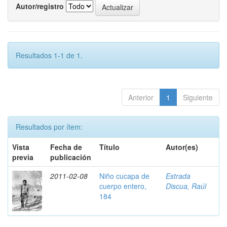
Autor/registro
Resultados 1-1 de 1.
Anterior
1
Siguiente
Resultados por ítem:
Vista
Fecha de
Título
Autor(es)
previa
publicación
2011-02-08
Niño cucapa de
Estrada
cuerpo entero,
Discua, Raúl
184