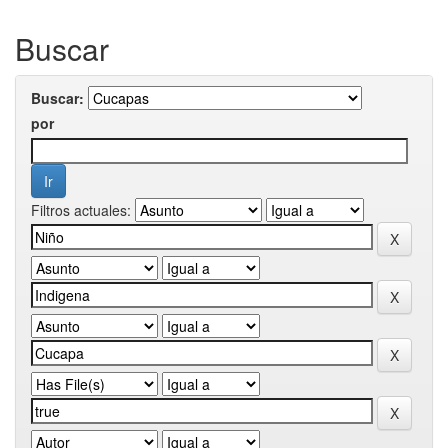
Buscar
Buscar:
por
Filtros actuales: