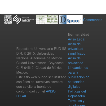
Comentarios
Normatividad
Aviso Legal
Aviso de
Repositorio Universitario RUD-IIS
privacidad
D.R. © 2010. Universidad
simplificado
Nacional Autónoma de México.
Aviso de
Ciudad Universitaria, Coyoacán,
privacidad
C. P. 04510, Ciudad de México,
Lineamientos
México.
para la
Este sitio web puede ser utilizado
publicación de
con fines no lucrativos siempre
contenidos
que se cite la fuente de
digitales
conformidad con el
AVISO
Políticas del
LEGAL
.
Repositorio
Términos y
condiciones