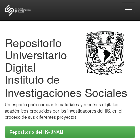
Skip
navigation
Repositorio
Universitario
Digital
Instituto de
Investigaciones Sociales
Un espacio para compartir materiales y recursos digitales
académicos producidos por los investigadores del IIS, en el
proceso de sus diferentes proyectos.
Repositorio del IIS-UNAM