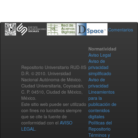
Comentarios
Normatividad
Aviso Legal
Aviso de
Repositorio Universitario RUD-IIS
privacidad
D.R. © 2010. Universidad
simplificado
Nacional Autónoma de México.
Aviso de
Ciudad Universitaria, Coyoacán,
privacidad
C. P. 04510, Ciudad de México,
Lineamientos
México.
para la
Este sitio web puede ser utilizado
publicación de
con fines no lucrativos siempre
contenidos
que se cite la fuente de
digitales
conformidad con el
AVISO
Políticas del
LEGAL
.
Repositorio
Términos y