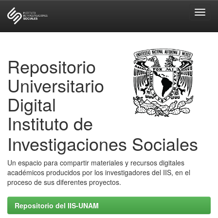
Skip
navigation
Repositorio
Universitario
Digital
Instituto de
Investigaciones Sociales
Un espacio para compartir materiales y recursos digitales
académicos producidos por los investigadores del IIS, en el
proceso de sus diferentes proyectos.
Repositorio del IIS-UNAM