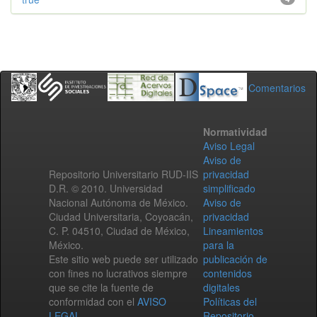
Comentarios
Normatividad
Aviso Legal
Aviso de
Repositorio Universitario RUD-IIS
privacidad
D.R. © 2010. Universidad
simplificado
Nacional Autónoma de México.
Aviso de
Ciudad Universitaria, Coyoacán,
privacidad
C. P. 04510, Ciudad de México,
Lineamientos
México.
para la
Este sitio web puede ser utilizado
publicación de
con fines no lucrativos siempre
contenidos
que se cite la fuente de
digitales
conformidad con el
AVISO
Políticas del
LEGAL
.
Repositorio