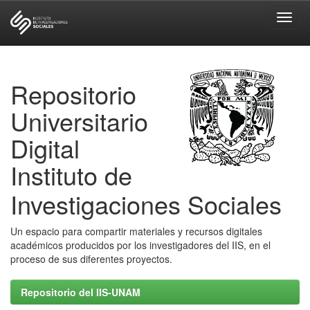
Skip
navigation
Repositorio
Universitario
Digital
Instituto de
Investigaciones Sociales
Un espacio para compartir materiales y recursos digitales
académicos producidos por los investigadores del IIS, en el
proceso de sus diferentes proyectos.
Repositorio del IIS-UNAM