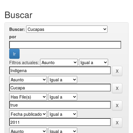
Buscar
Buscar:
por
Filtros actuales: