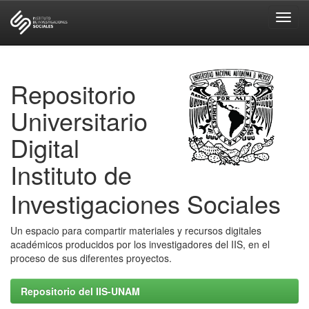
Skip
navigation
Repositorio
Universitario
Digital
Instituto de
Investigaciones Sociales
Un espacio para compartir materiales y recursos digitales
académicos producidos por los investigadores del IIS, en el
proceso de sus diferentes proyectos.
Repositorio del IIS-UNAM