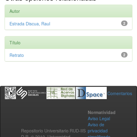
Autor
Estrada Discua, Raul
2
Título
Retrato
2
Comentarios
Normatividad
Aviso Legal
Aviso de
Repositorio Universitario RUD-IIS
privacidad
D.R. © 2010. Universidad
simplificado