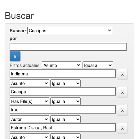
Buscar
Buscar:
por
Filtros actuales: