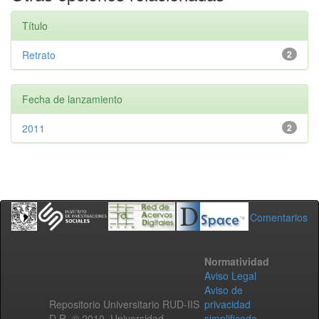
Título
Retrato
2
Fecha de lanzamiento
2011
2
Comentarios
Normatividad
Aviso Legal
Aviso de
Repositorio Universitario RUD-IIS
privacidad
D.R. © 2010. Universidad
simplificado