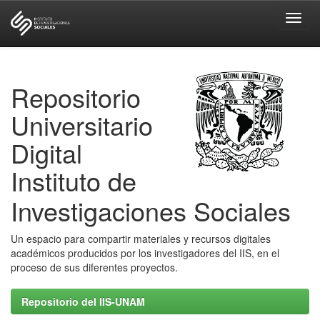
Skip
navigation
Repositorio
Universitario
Digital
Instituto de
Investigaciones Sociales
Un espacio para compartir materiales y recursos digitales
académicos producidos por los investigadores del IIS, en el
proceso de sus diferentes proyectos.
Repositorio del IIS-UNAM