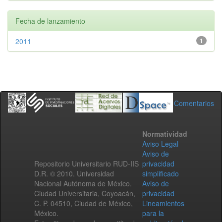
Fecha de lanzamiento
2011
1
Comentarios
Normatividad
Aviso Legal
Aviso de
Repositorio Universitario RUD-IIS
privacidad
D.R. © 2010. Universidad
simplificado
Nacional Autónoma de México.
Aviso de
Ciudad Universitaria, Coyoacán,
privacidad
C. P. 04510, Ciudad de México,
Lineamientos
México.
para la