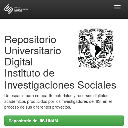
Skip
navigation
Repositorio
Universitario
Digital
Instituto de
Investigaciones Sociales
Un espacio para compartir materiales y recursos digitales
académicos producidos por los investigadores del IIS, en el
proceso de sus diferentes proyectos.
Repositorio del IIS-UNAM