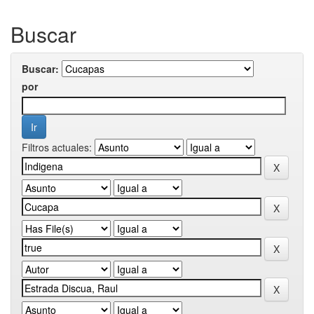
Buscar
Buscar:
por
Filtros actuales: