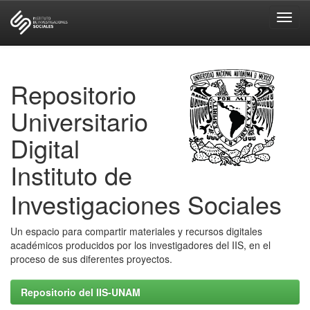
Skip
navigation
Repositorio
Universitario
Digital
Instituto de
Investigaciones Sociales
Un espacio para compartir materiales y recursos digitales
académicos producidos por los investigadores del IIS, en el
proceso de sus diferentes proyectos.
Repositorio del IIS-UNAM