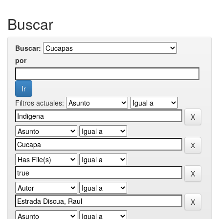
Buscar
Buscar:
por
Filtros actuales: