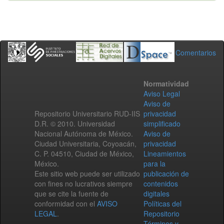
Comentarios
Normatividad
Aviso Legal
Aviso de
Repositorio Universitario RUD-IIS
privacidad
D.R. © 2010. Universidad
simplificado
Nacional Autónoma de México.
Aviso de
Ciudad Universitaria, Coyoacán,
privacidad
C. P. 04510, Ciudad de México,
Lineamientos
México.
para la
Este sitio web puede ser utilizado
publicación de
con fines no lucrativos siempre
contenidos
que se cite la fuente de
digitales
conformidad con el
AVISO
Políticas del
LEGAL
.
Repositorio
Términos y