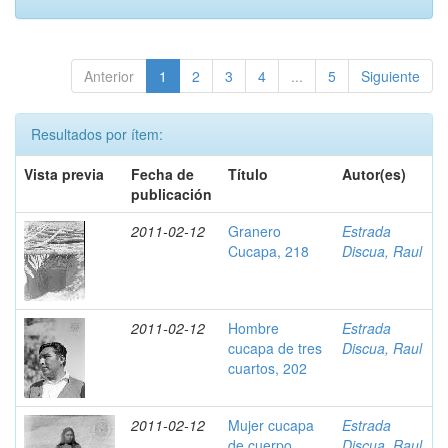
Anterior
1
2
3
4
...
5
Siguiente
Resultados por ítem:
Vista previa
Fecha de
Título
Autor(es)
publicación
2011-02-12
Granero
Estrada
Cucapa, 218
Discua, Raul
2011-02-12
Hombre
Estrada
cucapa de tres
Discua, Raul
cuartos, 202
2011-02-12
Mujer cucapa
Estrada
de cuerpo
Discua, Raul