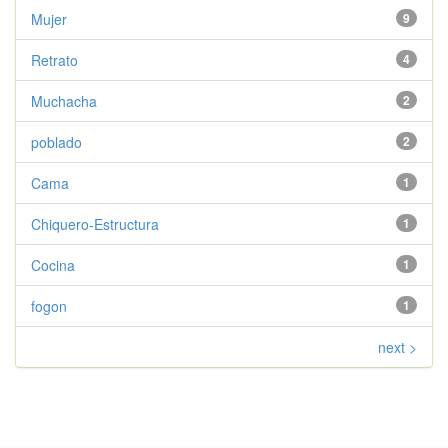
Mujer
9
Retrato
4
Muchacha
2
poblado
2
Cama
1
Chiquero-Estructura
1
Cocina
1
fogon
1
next >