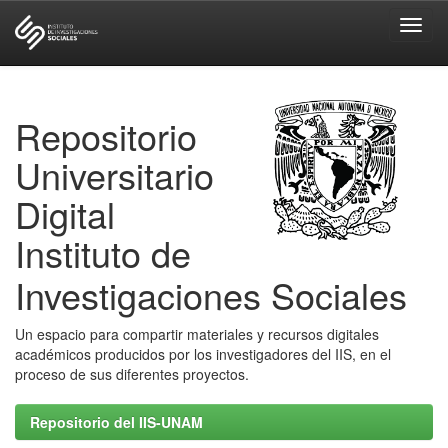
Skip
navigation
Repositorio
Universitario
Digital
Instituto de
Investigaciones Sociales
Un espacio para compartir materiales y recursos digitales
académicos producidos por los investigadores del IIS, en el
proceso de sus diferentes proyectos.
Repositorio del IIS-UNAM