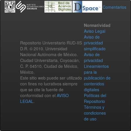
Comentarios
Normatividad
Aviso Legal
Aviso de
Repositorio Universitario RUD-IIS
privacidad
D.R. © 2010. Universidad
simplificado
Nacional Autónoma de México.
Aviso de
Ciudad Universitaria, Coyoacán,
privacidad
C. P. 04510, Ciudad de México,
Lineamientos
México.
para la
Este sitio web puede ser utilizado
publicación de
con fines no lucrativos siempre
contenidos
que se cite la fuente de
digitales
conformidad con el
AVISO
Políticas del
LEGAL
.
Repositorio
Términos y
condiciones
de uso