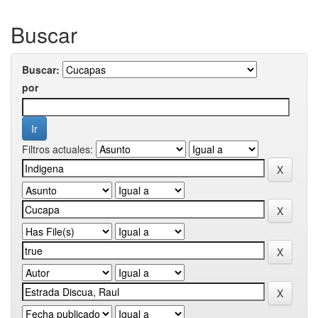
Buscar
Buscar:
por
Filtros actuales: