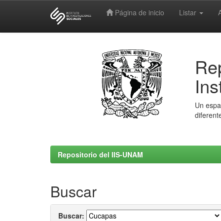
Página de inicio
Listar
Skip
navigation
Rep
Ins
Un espac
diferent
Repositorio del IIS-UNAM
Buscar
Buscar: