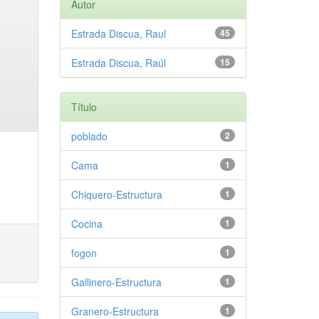
Autor
Estrada Discua, Raul
45
Estrada Discua, Raúl
15
Título
poblado
2
Cama
1
Chiquero-Estructura
1
Cocina
1
fogon
1
Gallinero-Estructura
1
Granero-Estructura
1