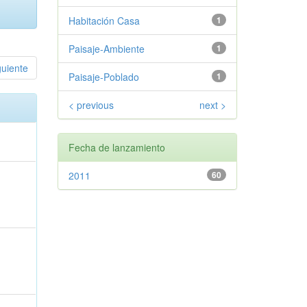
Habitación Casa
1
Paisaje-Ambiente
1
guiente
Paisaje-Poblado
1
< previous
next >
Fecha de lanzamiento
2011
60