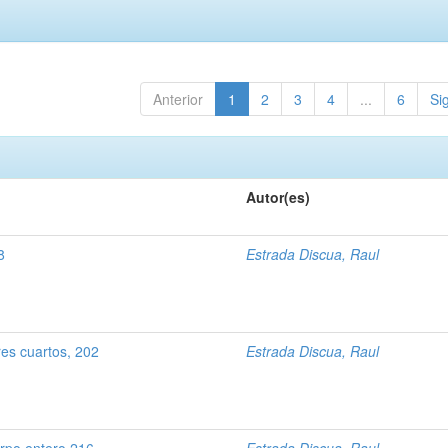
Anterior
1
2
3
4
...
6
Si
Autor(es)
8
Estrada Discua, Raul
es cuartos, 202
Estrada Discua, Raul