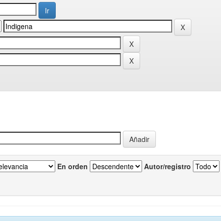
En orden
Autor/registro