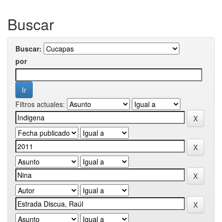
Buscar
Buscar:
por
Filtros actuales: