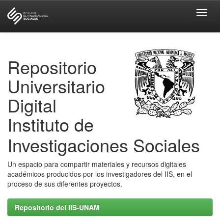
Skip
navigation
Repositorio
Universitario
Digital
Instituto de
Investigaciones Sociales
Un espacio para compartir materiales y recursos digitales
académicos producidos por los investigadores del IIS, en el
proceso de sus diferentes proyectos.
Repositorio del IIS-UNAM