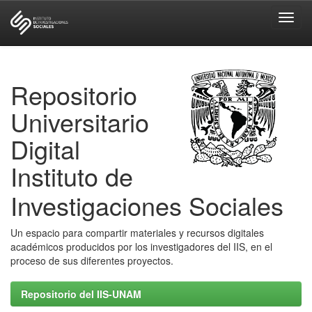
Skip
navigation
Repositorio
Universitario
Digital
Instituto de
Investigaciones Sociales
Un espacio para compartir materiales y recursos digitales
académicos producidos por los investigadores del IIS, en el
proceso de sus diferentes proyectos.
Repositorio del IIS-UNAM