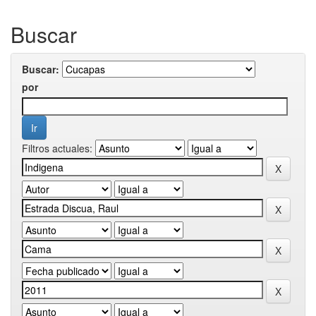
Buscar
Buscar:
por
Filtros actuales: