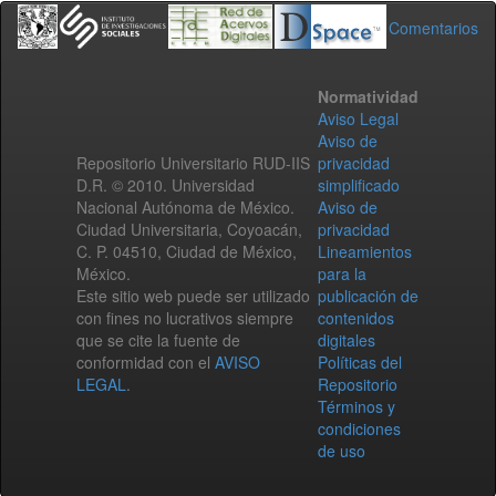
Comentarios
Normatividad
Aviso Legal
Aviso de
Repositorio Universitario RUD-IIS
privacidad
D.R. © 2010. Universidad
simplificado
Nacional Autónoma de México.
Aviso de
Ciudad Universitaria, Coyoacán,
privacidad
C. P. 04510, Ciudad de México,
Lineamientos
México.
para la
Este sitio web puede ser utilizado
publicación de
con fines no lucrativos siempre
contenidos
que se cite la fuente de
digitales
conformidad con el
AVISO
Políticas del
LEGAL
.
Repositorio
Términos y
condiciones
de uso