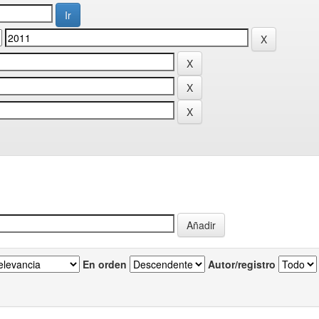
En orden
Autor/registro