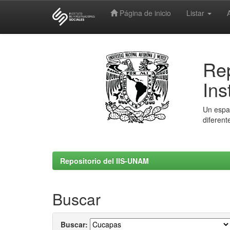
Página de inicio
Listar
Skip
navigation
Rep
Ins
Un espac
diferent
Repositorio del IIS-UNAM
Buscar
Buscar: