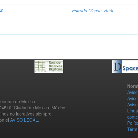
80
Estrada Discua, Raúl
Norm
Aviso
Aviso
utónoma de México.
Aviso
 04510, Ciudad de México, México.
Linea
fines no lucrativos siempre
conte
con el
AVISO LEGAL
.
Polít
Térmi