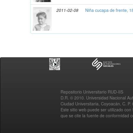
2011-02-08
Niña cucapa de frente, 1
Repositorio Universitario RUD-IIS
D.R. © 2010. Universidad Nacional A
Ciudad Universitaria, Coyoacán, C. P.
Este sitio web puede ser utilizado con 
que se cite la fuente de conformidad 