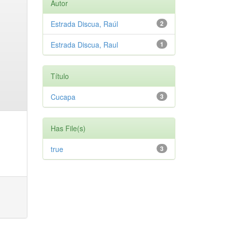
Autor
Estrada Discua, Raúl
2
Estrada Discua, Raul
1
Título
Cucapa
3
Has File(s)
true
3