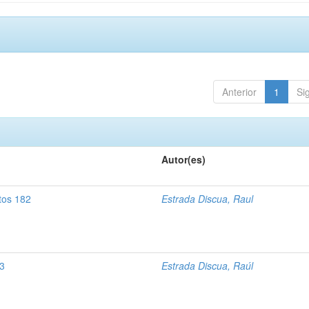
Anterior
1
Si
Autor(es)
tos 182
Estrada Discua, Raul
83
Estrada Discua, Raúl