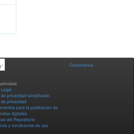
Comentarios
atividad
 Legal
 de privacidad simplificado
 de privacidad
mientos para la publicación de
nidos digitales
icas del Repositorio
nos y condiciones de uso