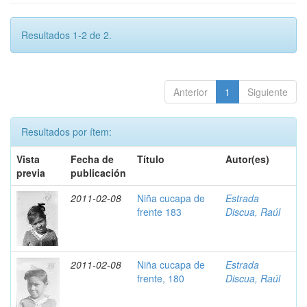
Resultados 1-2 de 2.
Anterior
1
Siguiente
Resultados por ítem:
Vista
Fecha de
Título
Autor(es)
previa
publicación
2011-02-08
Niña cucapa de
Estrada
frente 183
Discua, Raúl
2011-02-08
Niña cucapa de
Estrada
frente, 180
Discua, Raúl