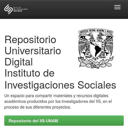
Skip
navigation
Repositorio
Universitario
Digital
Instituto de
Investigaciones Sociales
Un espacio para compartir materiales y recursos digitales
académicos producidos por los investigadores del IIS, en el
proceso de sus diferentes proyectos.
Repositorio del IIS-UNAM