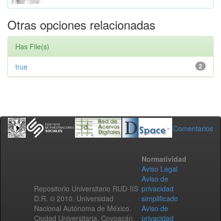
Otras opciones relacionadas
Has File(s)
true
2
Comentarios
Normatividad
Aviso Legal
Aviso de
Repositorio Universitario RUD-IIS
privacidad
D.R. © 2010. Universidad
simplificado
Nacional Autónoma de México.
Aviso de
Ciudad Universitaria, Coyoacán,
privacidad