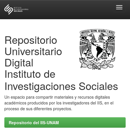
Skip
navigation
Repositorio
Universitario
Digital
Instituto de
Investigaciones Sociales
Un espacio para compartir materiales y recursos digitales
académicos producidos por los investigadores del IIS, en el
proceso de sus diferentes proyectos.
Repositorio del IIS-UNAM