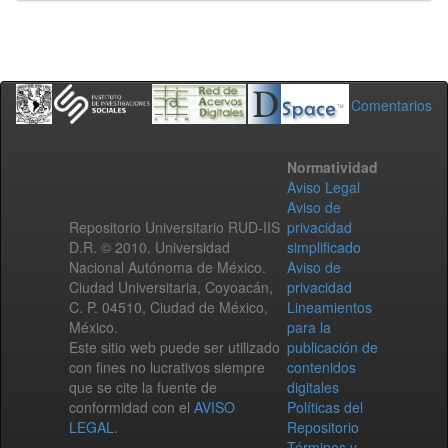
Comentarios
Normatividad
Aviso Legal
Aviso de
Repositorio Universitario RUD-IIS
privacidad
D.R. © 2010. Universidad
simplificado
Nacional Autónoma de México.
Aviso de
Ciudad Universitaria, Coyoacán,
privacidad
C. P. 04510, Ciudad de México,
Lineamientos
México.
para la
Este sitio web puede ser utilizado
publicación de
con fines no lucrativos siempre
contenidos
que se cite la fuente de
digitales
conformidad con el
AVISO
Políticas del
LEGAL
.
Repositorio
Términos y