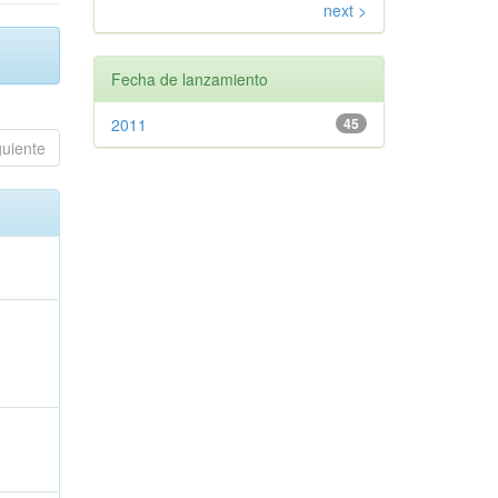
next >
Fecha de lanzamiento
2011
45
guiente