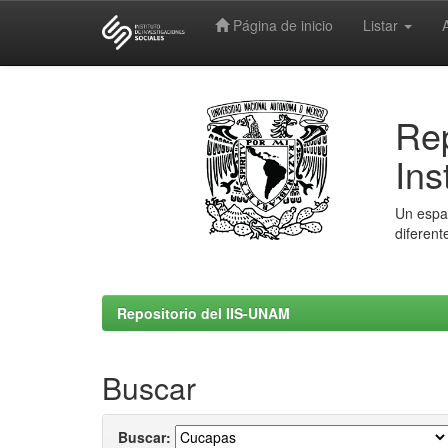
Página de inicio
Listar
Skip
navigation
Rep
Ins
Un espac
diferent
Repositorio del IIS-UNAM
Buscar
Buscar: