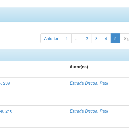
Anterior
1
...
2
3
4
5
Si
Autor(es)
e, 239
Estrada Discua, Raul
pa, 210
Estrada Discua, Raul