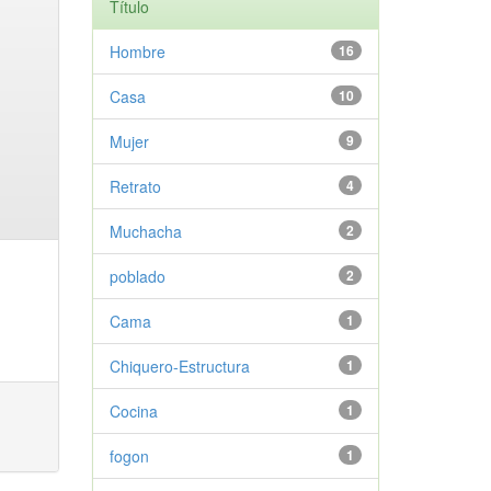
Título
Hombre
16
Casa
10
Mujer
9
Retrato
4
Muchacha
2
poblado
2
Cama
1
Chiquero-Estructura
1
Cocina
1
fogon
1