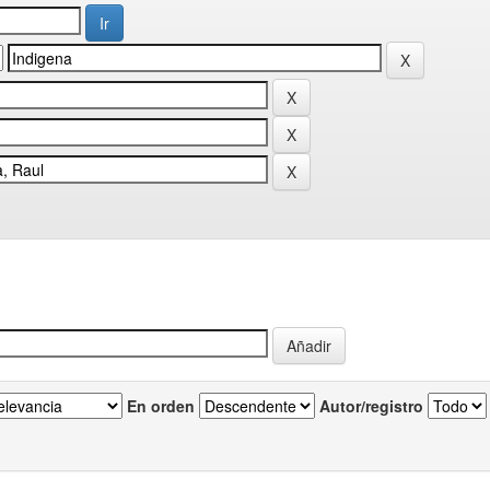
En orden
Autor/registro