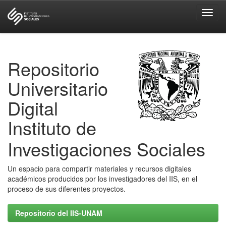
Skip
navigation
Repositorio
Universitario
Digital
Instituto de
Investigaciones Sociales
Un espacio para compartir materiales y recursos digitales
académicos producidos por los investigadores del IIS, en el
proceso de sus diferentes proyectos.
Repositorio del IIS-UNAM