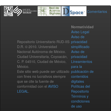
Comentarios
Normatividad
Aviso Legal
Aviso de
Repositorio Universitario RUD-IIS
privacidad
D.R. © 2010. Universidad
simplificado
Nacional Autónoma de México.
Aviso de
Ciudad Universitaria, Coyoacán,
privacidad
C. P. 04510, Ciudad de México,
Lineamientos
México.
para la
Este sitio web puede ser utilizado
publicación de
con fines no lucrativos siempre
contenidos
que se cite la fuente de
digitales
conformidad con el
AVISO
Políticas del
LEGAL
.
Repositorio
Términos y
condiciones
de uso