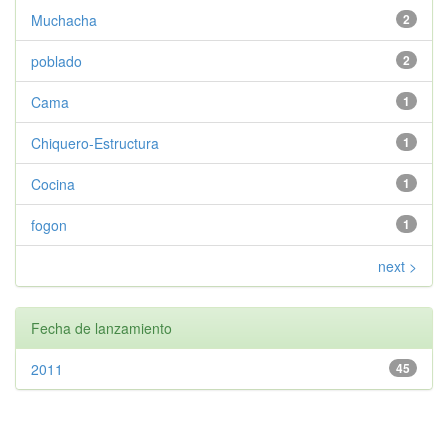
Muchacha
2
poblado
2
Cama
1
Chiquero-Estructura
1
Cocina
1
fogon
1
next >
Fecha de lanzamiento
2011
45