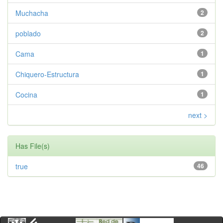
Muchacha
2
poblado
2
Cama
1
Chiquero-Estructura
1
Cocina
1
next >
Has File(s)
true
46