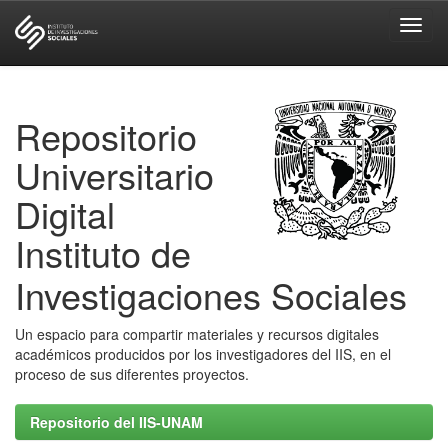
Skip
navigation
Repositorio
Universitario
Digital
Instituto de
Investigaciones Sociales
Un espacio para compartir materiales y recursos digitales
académicos producidos por los investigadores del IIS, en el
proceso de sus diferentes proyectos.
Repositorio del IIS-UNAM