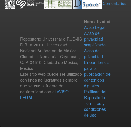
Comentarios
Normatividad
Aviso Legal
Aviso de
Repositorio Universitario RUD-IIS
privacidad
D.R. © 2010. Universidad
simplificado
Nacional Autónoma de México.
Aviso de
Ciudad Universitaria, Coyoacán,
privacidad
C. P. 04510, Ciudad de México,
Lineamientos
México.
para la
Este sitio web puede ser utilizado
publicación de
con fines no lucrativos siempre
contenidos
que se cite la fuente de
digitales
conformidad con el
AVISO
Políticas del
LEGAL
.
Repositorio
Términos y
condiciones
de uso