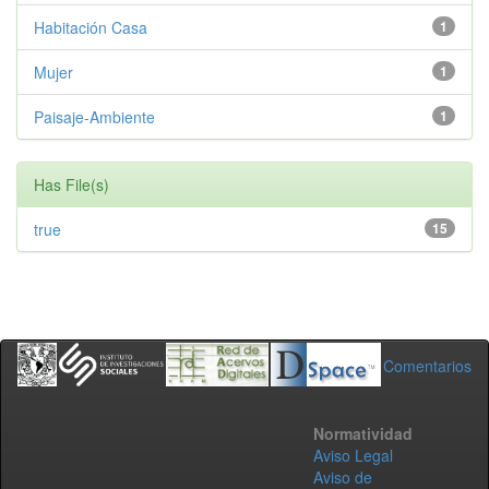
Habitación Casa
1
Mujer
1
Paisaje-Ambiente
1
Has File(s)
true
15
Comentarios
Normatividad
Aviso Legal
Aviso de