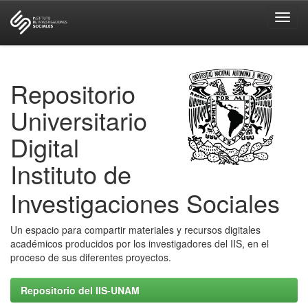
Skip
navigation
Repositorio
Universitario
Digital
Instituto de
Investigaciones Sociales
Un espacio para compartir materiales y recursos digitales
académicos producidos por los investigadores del IIS, en el
proceso de sus diferentes proyectos.
Repositorio del IIS-UNAM