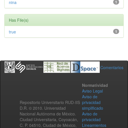
nina
1
Has File(s)
true
1
Comentarios
Normatividad
Aviso Legal
Aviso de
Repositorio Universitario RUD-IIS
privacidad
D.R. © 2010. Universidad
simplificado
Nacional Autónoma de México.
Aviso de
Ciudad Universitaria, Coyoacán,
privacidad
C. P. 04510, Ciudad de México,
Lineamientos