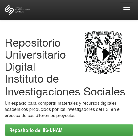
Skip
navigation
Repositorio
Universitario
Digital
Instituto de
Investigaciones Sociales
Un espacio para compartir materiales y recursos digitales
académicos producidos por los investigadores del IIS, en el
proceso de sus diferentes proyectos.
Repositorio del IIS-UNAM