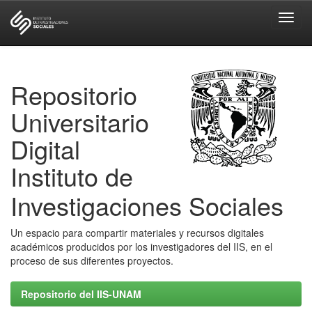
Skip
navigation
Repositorio
Universitario
Digital
Instituto de
Investigaciones Sociales
Un espacio para compartir materiales y recursos digitales
académicos producidos por los investigadores del IIS, en el
proceso de sus diferentes proyectos.
Repositorio del IIS-UNAM