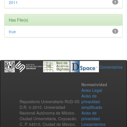
2011
1
Has File(s)
true
1
Comentarios
Normatividad
Aviso Legal
Aviso de
Repositorio Universitario RUD-IIS
privacidad
D.R. © 2010. Universidad
simplificado
Nacional Autónoma de México.
Aviso de
Ciudad Universitaria, Coyoacán,
privacidad
C. P. 04510, Ciudad de México,
Lineamientos