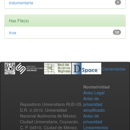
indumentaria
1
Has File(s)
true
10
Comentarios
Normatividad
Aviso Legal
Aviso de
Repositorio Universitario RUD-IIS
privacidad
D.R. © 2010. Universidad
simplificado
Nacional Autónoma de México.
Aviso de
Ciudad Universitaria, Coyoacán,
privacidad
C. P. 04510, Ciudad de México,
Lineamientos