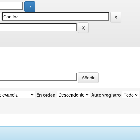
En orden
Autor/registro