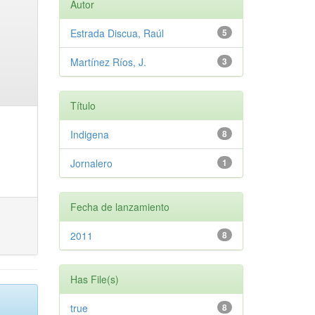
Autor
Estrada Discua, Raúl
5
Martínez Ríos, J.
3
Título
Indigena
8
Jornalero
1
Fecha de lanzamiento
2011
8
Has File(s)
true
8