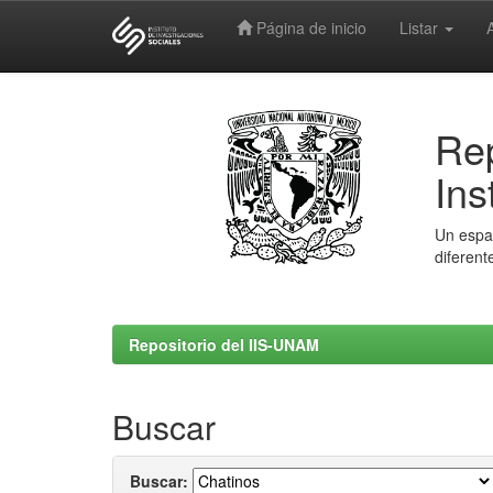
Página de inicio
Listar
Skip
navigation
Rep
Ins
Un espac
diferent
Repositorio del IIS-UNAM
Buscar
Buscar: