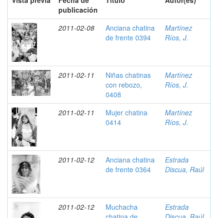
Vista previa
Fecha de
Título
Autor(es)
publicación
2011-02-08
Anciana chatina
Martínez
de frente 0394
Ríos, J.
2011-02-11
Niñas chatinas
Martínez
con rebozo,
Ríos, J.
0408
2011-02-11
Mujer chatina
Martínez
0414
Ríos, J.
2011-02-12
Anciana chatina
Estrada
de frente 0364
Discua, Raúl
2011-02-12
Muchacha
Estrada
chatina de
Discua, Raúl