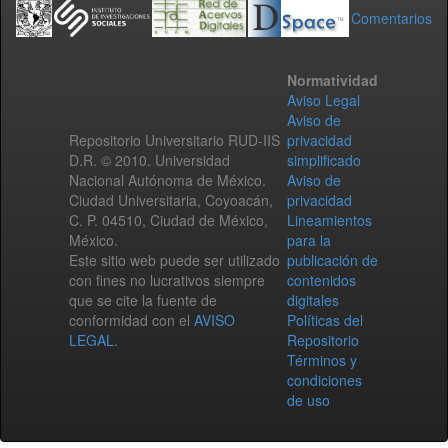
Comentarios
Normatividad
Aviso Legal
Aviso de
Repositorio Universitario RUD-IIS
privacidad
D.R. © 2010. Universidad
simplificado
Nacional Autónoma de México.
Aviso de
Ciudad Universitaria, Coyoacán,
privacidad
C. P. 04510, Ciudad de México,
Lineamientos
México.
para la
Este sitio web puede ser utilizado
publicación de
con fines no lucrativos siempre
contenidos
que se cite la fuente de
digitales
conformidad con el
AVISO
Políticas del
LEGAL
.
Repositorio
Términos y
condiciones
de uso