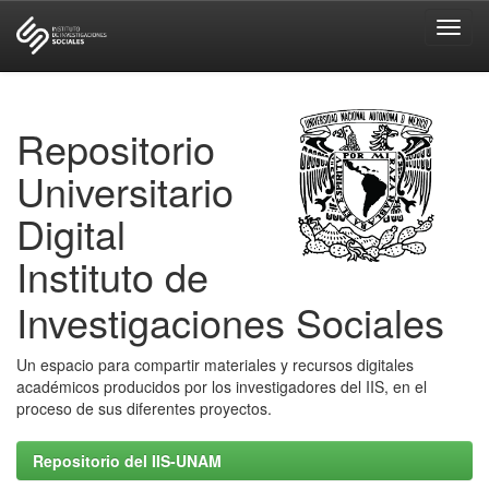
Skip
navigation
Repositorio
Universitario
Digital
Instituto de
Investigaciones Sociales
Un espacio para compartir materiales y recursos digitales
académicos producidos por los investigadores del IIS, en el
proceso de sus diferentes proyectos.
Repositorio del IIS-UNAM