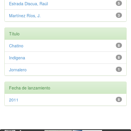
Estrada Discua, Raúl
5
Martínez Ríos, J.
3
Título
Chatino
8
Indigena
8
Jornalero
1
Fecha de lanzamiento
2011
8