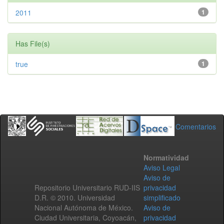
2011
1
Has File(s)
true
1
Comentarios
Normatividad
Aviso Legal
Aviso de
Repositorio Universitario RUD-IIS
privacidad
D.R. © 2010. Universidad
simplificado
Nacional Autónoma de México.
Aviso de
Ciudad Universitaria, Coyoacán,
privacidad