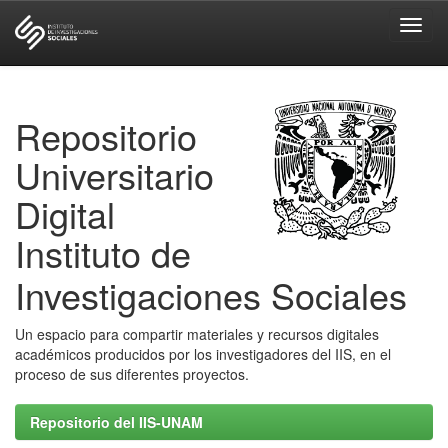
Skip
navigation
Repositorio
Universitario
Digital
Instituto de
Investigaciones Sociales
Un espacio para compartir materiales y recursos digitales
académicos producidos por los investigadores del IIS, en el
proceso de sus diferentes proyectos.
Repositorio del IIS-UNAM