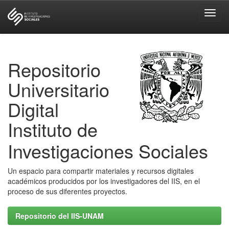
Skip
navigation
Repositorio
Universitario
Digital
Instituto de
Investigaciones Sociales
Un espacio para compartir materiales y recursos digitales
académicos producidos por los investigadores del IIS, en el
proceso de sus diferentes proyectos.
Repositorio del IIS-UNAM