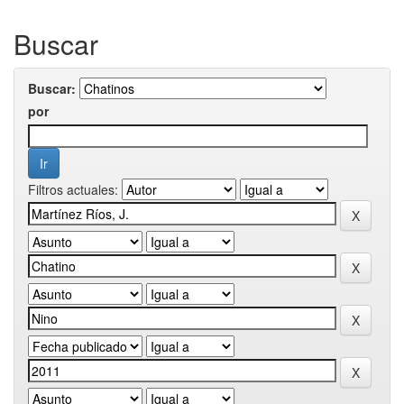
Buscar
Buscar:
por
Filtros actuales: