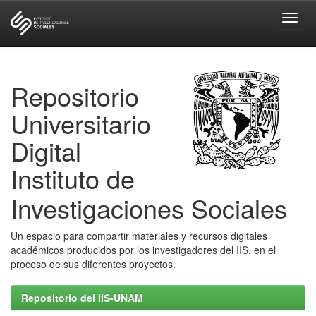
Skip
navigation
Repositorio
Universitario
Digital
Instituto de
Investigaciones Sociales
Un espacio para compartir materiales y recursos digitales
académicos producidos por los investigadores del IIS, en el
proceso de sus diferentes proyectos.
Repositorio del IIS-UNAM