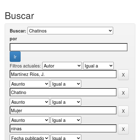
Buscar
Buscar:
por
Filtros actuales: