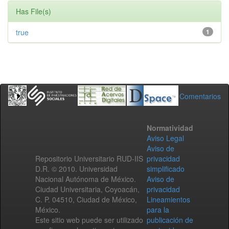
Has File(s)
true
1
Comentarios
Normatividad
Aviso Legal
Aviso de
Repositorio Universitario RUD-IIS
privacidad
D.R. © 2010. Universidad
simplificado
Nacional Autónoma de México.
Aviso de
Ciudad Universitaria, Coyoacán,
privacidad
C. P. 04510, Ciudad de México,
Lineamientos
México.
para la
Este sitio web puede ser utilizado
publicación de