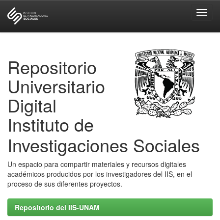
Skip
navigation
Repositorio
Universitario
Digital
Instituto de
Investigaciones Sociales
Un espacio para compartir materiales y recursos digitales
académicos producidos por los investigadores del IIS, en el
proceso de sus diferentes proyectos.
Repositorio del IIS-UNAM