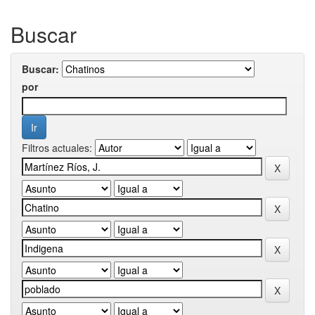
Buscar
Buscar:
por
Filtros actuales: