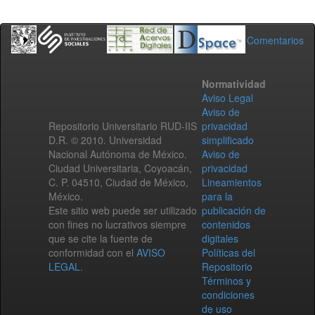
Comentarios
Normatividad
Aviso Legal
Aviso de
Repositorio Universitario RUD-IIS
privacidad
D.R. © 2010. Universidad
simplificado
Nacional Autónoma de México.
Aviso de
Ciudad Universitaria, Coyoacán,
privacidad
C. P. 04510, Ciudad de México,
Lineamientos
México.
para la
Este sitio web puede ser utilizado
publicación de
con fines no lucrativos siempre
contenidos
que se cite la fuente de
digitales
conformidad con el
AVISO
Políticas del
LEGAL
.
Repositorio
Términos y
condiciones
de uso