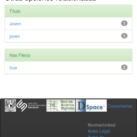
Título
Joven
1
joven
1
Has File(s)
true
2
Comentarios
Normatividad
Aviso Legal