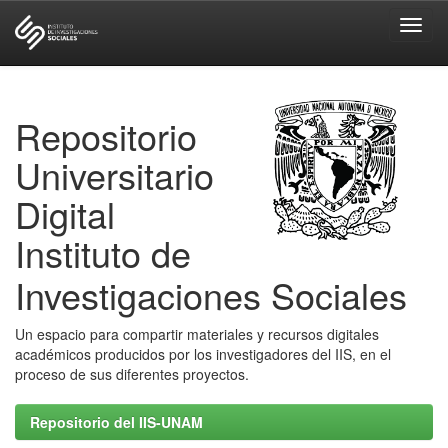
Skip
navigation
Repositorio
Universitario
Digital
Instituto de
Investigaciones Sociales
Un espacio para compartir materiales y recursos digitales
académicos producidos por los investigadores del IIS, en el
proceso de sus diferentes proyectos.
Repositorio del IIS-UNAM