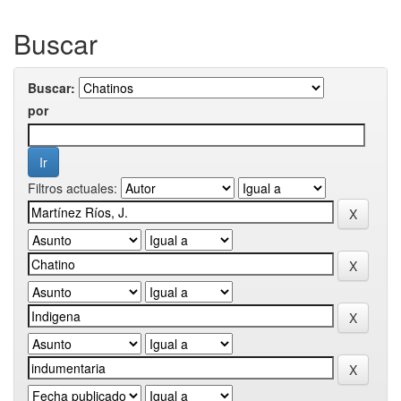
Buscar
Buscar:
por
Filtros actuales: