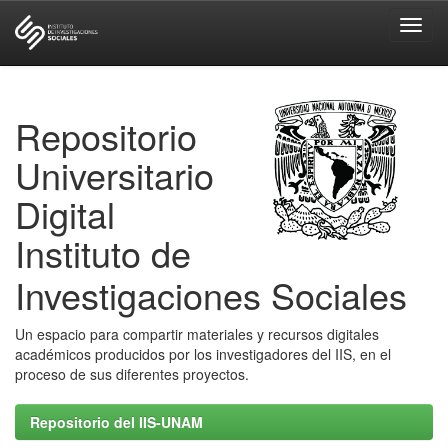
Skip
navigation
Repositorio
Universitario
Digital
Instituto de
Investigaciones Sociales
Un espacio para compartir materiales y recursos digitales
académicos producidos por los investigadores del IIS, en el
proceso de sus diferentes proyectos.
Repositorio del IIS-UNAM