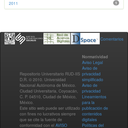
2011
1
Comentarios
Normatividad
Aviso Legal
Aviso de
Repositorio Universitario RUD-IIS
privacidad
D.R. © 2010. Universidad
simplificado
Nacional Autónoma de México.
Aviso de
Ciudad Universitaria, Coyoacán,
privacidad
C. P. 04510, Ciudad de México,
Lineamientos
México.
para la
Este sitio web puede ser utilizado
publicación de
con fines no lucrativos siempre
contenidos
que se cite la fuente de
digitales
conformidad con el
AVISO
Políticas del