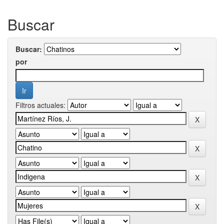
Buscar
Buscar:
por
Filtros actuales: